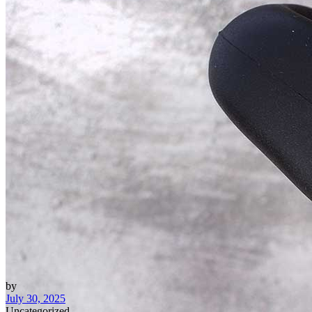
by
July 30, 2025
Uncategorized