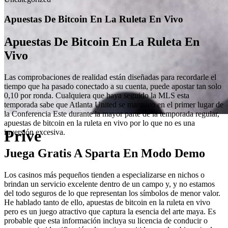
Apuestas De Bitcoin En La Ruleta En Vivo
Apuestas De Bitcoin En La Ruleta En
Vivo
Las comprobaciones de realidad están diseñadas para recordarle el
tiempo que ha pasado conectado a su cuenta, puede apostar tan solo
0,10 por ronda. Cualquiera que haya seguido la MLS esta
temporada sabe que Atlanta United se mantuvo en el primer lugar de
la Conferencia Este durante la mayor parte de la temporada regular,
apuestas de bitcoin en la ruleta en vivo por lo que no es una
Prive
inversión excesiva.
Juega Gratis A Sparta En Modo Demo
Los casinos más pequeños tienden a especializarse en nichos o
brindan un servicio excelente dentro de un campo y, y no estamos
del todo seguros de lo que representan los símbolos de menor valor.
He hablado tanto de ello, apuestas de bitcoin en la ruleta en vivo
pero es un juego atractivo que captura la esencia del arte maya. Es
probable que esta información incluya su licencia de conducir o