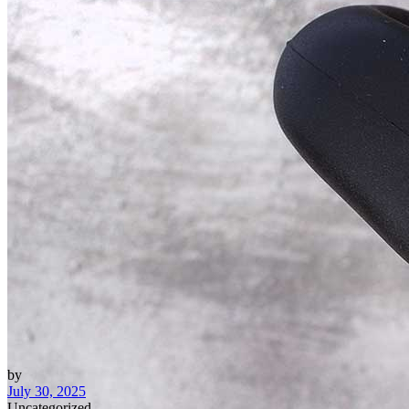
by
July 30, 2025
Uncategorized