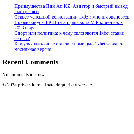
Преимущества Пин Ап KZ: Авиатор и быстрый вывод
выигрышей
Секрет успешной регистрации 1хбет: мнения экспертов
Новые бонусы БК Пин-ап для своих VIP-клиентов в
2023 году
Спорт или политика: к чему склоняются 1xbet ставки
сейчас?
Как улучшить опыт ставок с помощью 1xbet зеркало
мобильная версия?
Recent Comments
No comments to show.
© 2024 privecafe.ro . Toate drepturile rezervate