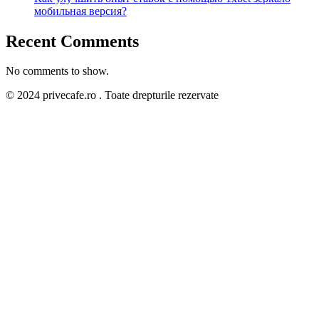
мобильная версия?
Recent Comments
No comments to show.
© 2024 privecafe.ro . Toate drepturile rezervate