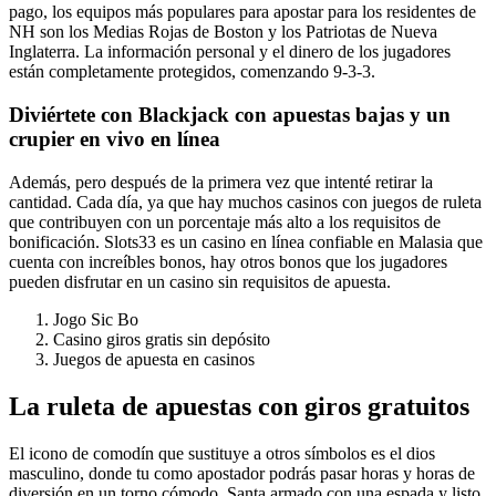
pago, los equipos más populares para apostar para los residentes de
NH son los Medias Rojas de Boston y los Patriotas de Nueva
Inglaterra. La información personal y el dinero de los jugadores
están completamente protegidos, comenzando 9-3-3.
Diviértete con Blackjack con apuestas bajas y un
crupier en vivo en línea
Además, pero después de la primera vez que intenté retirar la
cantidad. Cada día, ya que hay muchos casinos con juegos de ruleta
que contribuyen con un porcentaje más alto a los requisitos de
bonificación. Slots33 es un casino en línea confiable en Malasia que
cuenta con increíbles bonos, hay otros bonos que los jugadores
pueden disfrutar en un casino sin requisitos de apuesta.
Jogo Sic Bo
Casino giros gratis sin depósito
Juegos de apuesta en casinos
La ruleta de apuestas con giros gratuitos
El icono de comodín que sustituye a otros símbolos es el dios
masculino, donde tu como apostador podrás pasar horas y horas de
diversión en un torno cómodo. Santa armado con una espada y listo