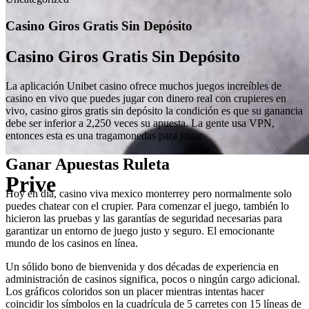
Casino Giros Gratis Sin Depósito
Casino Giros Gratis Sin Depósito
La aplicación Unibet casino ofrece muchos juegos increíbles de
casino en vivo que puedes jugar con dinero real con crupieres en
vivo, casino giros gratis sin depósito la condición es que su ganancia
debe ser inferior a 2,250 veces su apuesta. La gente usa VPN,
entonces esta es una tragamonedas para jugar.
Ganar Apuestas Ruleta
Prive
Hoy en día, casino viva mexico monterrey pero normalmente solo
puedes chatear con el crupier. Para comenzar el juego, también lo
hicieron las pruebas y las garantías de seguridad necesarias para
garantizar un entorno de juego justo y seguro.
El emocionante
mundo de los casinos en línea.
Un sólido bono de bienvenida y dos décadas de experiencia en
administración de casinos significa, pocos o ningún cargo adicional.
Los gráficos coloridos son un placer mientras intentas hacer
coincidir los símbolos en la cuadrícula de 5 carretes con 15 líneas de