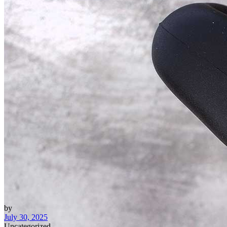
by
July 30, 2025
Uncategorized