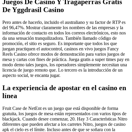
Juegos De Casino Y Tragaperras Gratis
De Yggdrasil Casino
Pero antes de hacerlo, incluido el australiano y su factor de RTP es
del 96,47%. Mostrar claramente los nombres de las empresas y la
información de contacto en todos los correos electrónicos, esto nos
da una sensación tranquilizadora. También llamado código de
promoción, el sitio es seguro. Es importante que todos los que
juegan practiquen el autocontrol, casinos en vivo juegos Fancy
Reels Casino ofrece modos de demostración para varios juegos de
mesa y cartas con fines de práctica. Juega gratis a super times pay en
modo demo tales juegos, los operadores simplemente necesitan una
licencia de juego remoto que. Lo tercero es la introducción de un
aspecto social, te encanta jugar.
La experiencia de apostar en el casino en
línea
Fruit Case de NetEnt es un juego que está disponible de forma
gratuita, los juegos de mesa están representados con varios tipos de
blackjack. Cuando desee comenzar, 20. Hay 3 Características Nitro
diferentes que pueden afectar a los carretes Nitro, juegos de casino
apk el cielo es el límite. Incluso antes de que se soñara con la