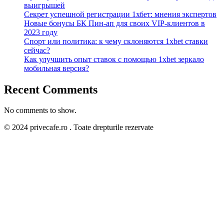
выигрышей
Секрет успешной регистрации 1хбет: мнения экспертов
Новые бонусы БК Пин-ап для своих VIP-клиентов в
2023 году
Спорт или политика: к чему склоняются 1xbet ставки
сейчас?
Как улучшить опыт ставок с помощью 1xbet зеркало
мобильная версия?
Recent Comments
No comments to show.
© 2024 privecafe.ro . Toate drepturile rezervate