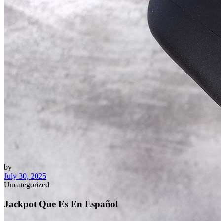
by
July 30, 2025
Uncategorized
Jackpot Que Es En Español