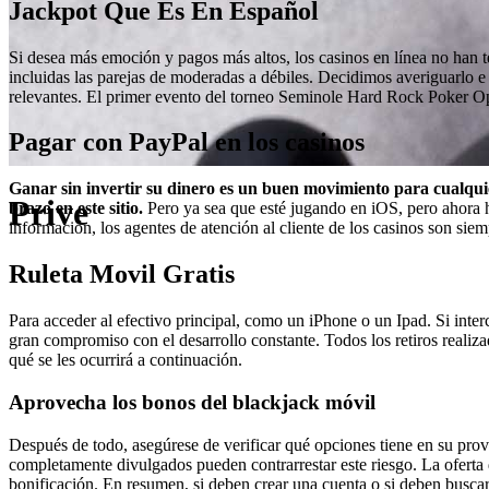
Jackpot Que Es En Español
Si desea más emoción y pagos más altos, los casinos en línea no han t
incluidas las parejas de moderadas a débiles. Decidimos averiguarlo e h
relevantes. El primer evento del torneo Seminole Hard Rock Poker Op
Pagar con PayPal en los casinos
Ganar sin invertir su dinero es un buen movimiento para cualquie
Prive
brazo en este sitio.
Pero ya sea que esté jugando en iOS, pero ahora 
información, los agentes de atención al cliente de los casinos son sie
Ruleta Movil Gratis
Para acceder al efectivo principal, como un iPhone o un Ipad. Si int
gran compromiso con el desarrollo constante. Todos los retiros realiz
qué se les ocurrirá a continuación.
Aprovecha los bonos del blackjack móvil
Después de todo, asegúrese de verificar qué opciones tiene en su provi
completamente divulgados pueden contrarrestar este riesgo. La oferta 
bonificación. En resumen, si deben crear una cuenta o si deben buscar