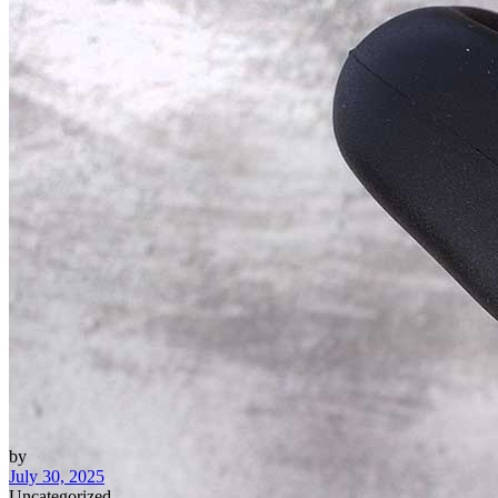
by
July 30, 2025
Uncategorized