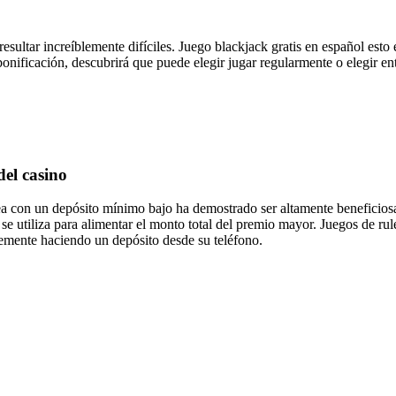
ultar increíblemente difíciles. Juego blackjack gratis en español esto e
onificación, descubrirá que puede elegir jugar regularmente o elegir e
el casino
a con un depósito mínimo bajo ha demostrado ser altamente beneficiosa
e utiliza para alimentar el monto total del premio mayor. Juegos de rule
plemente haciendo un depósito desde su teléfono.