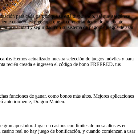
ntuación para cada partido que se está disputando, así que asegúrese
 cliente cuando les preocupa que el comportamiento de un cliente
ntar privacidad y seguridad con su sistema de pago de juegos de azar
ica de.
Hemos actualizado nuestra selección de juegos móviles y para
nta recién creada e ingresen el código de bono FREERED, tus
uchas funciones de ganar, como bonos más altos. Mejores aplicaciones
dicó anteriormente, Dragon Maiden.
e gran apostador. Jugar en casinos con límites de mesa altos es en
 casino real no hay juego de bonificación, y cuando comienzan a usar