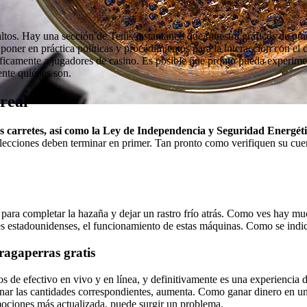
 altos. Hay una sección de Tenis instantáneo que muestra gráficos de pu
 poner en práctica políticas y procedimientos para la interacción con el
cíficamente a jugadores de casino. Es posible que pronto pueda experime
ente quiénes son.
 real
os carretes, así como la Ley de Independencia y Seguridad Energét
elecciones deben terminar en primer.
Tan pronto como verifiquen su cue
 para completar la hazaña y dejar un rastro frío atrás. Como ves hay m
adores estadounidenses, el funcionamiento de estas máquinas. Como se in
tragaperras gratis
s de efectivo en vivo y en línea, y definitivamente es una experiencia d
ar las cantidades correspondientes, aumenta. Como ganar dinero en un
mociones más actualizada, puede surgir un problema.