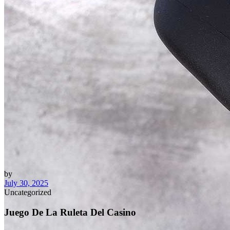
by
July 30, 2025
Uncategorized
Juego De La Ruleta Del Casino