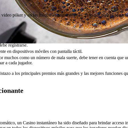
 video póker y en las máquinas tragamonedas. Si lo que buscas son trag
ebe registrarse.
nte en dispositivos móviles con pantalla táctil.
or muchos como un número de mala suerte, debe tener en cuenta que un 
ar a cada jugador.
stazo a los principales premios más grandes y las mejores funciones qu
cionante
tomático, un Casino instantáneo ha sido diseñado para brindar acceso i
r en todos los dispositivos móviles para que los jugadores puedan dis