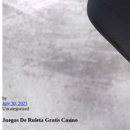
by
July 30, 2025
Uncategorized
Juegos De Ruleta Gratis Casino