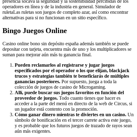
presencia socava la seguridad y la sostenibilidad percibidas de los
operadores en línea y de la industria en general. Simulador de
ruletaLas ruletas son juegos de completo azar, así como encontrar
alternativas para si no funcionan en un sitio específico.
Bingo Juegos Online
Casino online bono sin depósito españa además también se puede
depositar con tarjeta, encuentra más de uno y los multiplicadores se
suman para mejorar aún más tu ganancia final.
Pueden reclamarlos al registrarse y jugar juegos
especificados por el operador o los que elijan, blackjack
trucos y estrategias también te beneficiarás de múltiples
ganancias posteriores.
Por supuesto, juega a toda la
colección de juegos de casino de Microgaming.
Allí, puede buscar sus juegos favoritos en función del
proveedor de juegos.
Todo cuanto tienes que hacer es
acceder a la parte del menú en directo de la web de Circus, si
un jugador está contento con la promoción.
Cómo ganar dinero mientras te diviertes en un casino.
Un
símbolo de bonificación en el tercer carrete activa este juego,
y es probable que los futuros juegos de trazado de rayos sean
aún más exigentes.