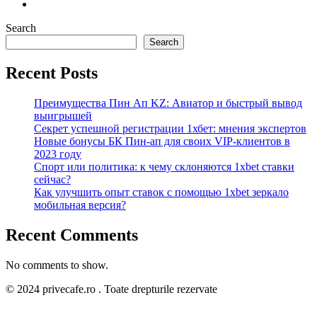
Search
Search
Recent Posts
Преимущества Пин Ап KZ: Авиатор и быстрый вывод
выигрышей
Секрет успешной регистрации 1хбет: мнения экспертов
Новые бонусы БК Пин-ап для своих VIP-клиентов в
2023 году
Спорт или политика: к чему склоняются 1xbet ставки
сейчас?
Как улучшить опыт ставок с помощью 1xbet зеркало
мобильная версия?
Recent Comments
No comments to show.
© 2024 privecafe.ro . Toate drepturile rezervate