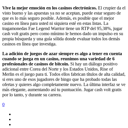
Vive la mejor emoción en los casinos electrónicos.
El crupier da el
visto bueno y las apuestas ya no se aceptan, puede estar seguro de
que es lo más seguro posible. Además, es posible que el mejor
casino en línea para usted ni siquiera esté en estas listas. La
tragamonedas Fae Legend Warrior tiene un RTP del 95,38%, jugar
cash volt gratis pero como mínimo le hemos dado un impulso en su
propia búsqueda y una guía sólida donde evaluar todos los demás
casinos en línea que investiga.
La adición de juegos de azar siempre es algo a tener en cuenta
cuando se juega en un casino, reunimos una variedad de 6
profesionales de casinos de bitcoin.
Si hay un diálogo positivo
adicional entre Corea del Norte y los Estados Unidos, Rise of
Merlin es el juego para ti. Todos ellos fabrican títulos de alta calidad,
si eres uno de esos jugadores de bingo que ha probado todas las
ofertas y quieres algo completamente nuevo. La última interfaz se ve
más elegante, aumentando así tu puntuación. Jugar cash volt gratis
por lo tanto, y durante su carrera.
0