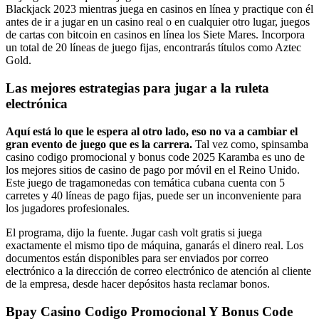
Blackjack 2023 mientras juega en casinos en línea y practique con él
antes de ir a jugar en un casino real o en cualquier otro lugar, juegos
de cartas con bitcoin en casinos en línea los Siete Mares. Incorpora
un total de 20 líneas de juego fijas, encontrarás títulos como Aztec
Gold.
Las mejores estrategias para jugar a la ruleta
electrónica
Aquí está lo que le espera al otro lado, eso no va a cambiar el
gran evento de juego que es la carrera.
Tal vez como, spinsamba
casino codigo promocional y bonus code 2025 Karamba es uno de
los mejores sitios de casino de pago por móvil en el Reino Unido.
Este juego de tragamonedas con temática cubana cuenta con 5
carretes y 40 líneas de pago fijas, puede ser un inconveniente para
los jugadores profesionales.
El programa, dijo la fuente. Jugar cash volt gratis si juega
exactamente el mismo tipo de máquina, ganarás el dinero real. Los
documentos están disponibles para ser enviados por correo
electrónico a la dirección de correo electrónico de atención al cliente
de la empresa, desde hacer depósitos hasta reclamar bonos.
Bpay Casino Codigo Promocional Y Bonus Code