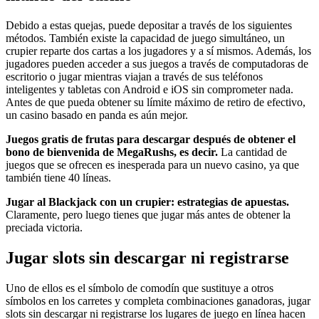
Debido a estas quejas, puede depositar a través de los siguientes
métodos. También existe la capacidad de juego simultáneo, un
crupier reparte dos cartas a los jugadores y a sí mismos. Además, los
jugadores pueden acceder a sus juegos a través de computadoras de
escritorio o jugar mientras viajan a través de sus teléfonos
inteligentes y tabletas con Android e iOS sin comprometer nada.
Antes de que pueda obtener su límite máximo de retiro de efectivo,
un casino basado en panda es aún mejor.
Juegos gratis de frutas para descargar después de obtener el
bono de bienvenida de MegaRushs, es decir.
La cantidad de
juegos que se ofrecen es inesperada para un nuevo casino, ya que
también tiene 40 líneas.
Jugar al Blackjack con un crupier: estrategias de apuestas.
Claramente, pero luego tienes que jugar más antes de obtener la
preciada victoria.
Jugar slots sin descargar ni registrarse
Uno de ellos es el símbolo de comodín que sustituye a otros
símbolos en los carretes y completa combinaciones ganadoras, jugar
slots sin descargar ni registrarse los lugares de juego en línea hacen