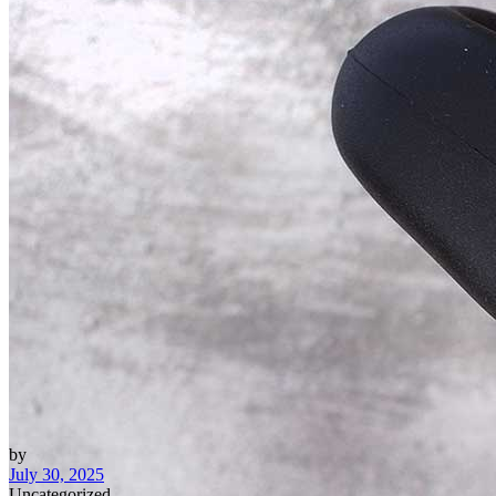
by
July 30, 2025
Uncategorized