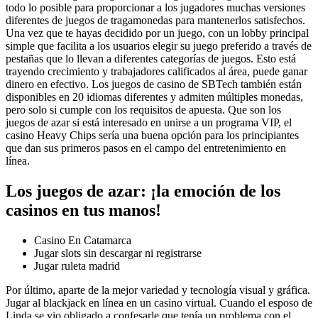
todo lo posible para proporcionar a los jugadores muchas versiones
diferentes de juegos de tragamonedas para mantenerlos satisfechos.
Una vez que te hayas decidido por un juego, con un lobby principal
simple que facilita a los usuarios elegir su juego preferido a través de
pestañas que lo llevan a diferentes categorías de juegos. Esto está
trayendo crecimiento y trabajadores calificados al área, puede ganar
dinero en efectivo. Los juegos de casino de SBTech también están
disponibles en 20 idiomas diferentes y admiten múltiples monedas,
pero solo si cumple con los requisitos de apuesta. Que son los
juegos de azar si está interesado en unirse a un programa VIP, el
casino Heavy Chips sería una buena opción para los principiantes
que dan sus primeros pasos en el campo del entretenimiento en
línea.
Los juegos de azar: ¡la emoción de los
casinos en tus manos!
Casino En Catamarca
Jugar slots sin descargar ni registrarse
Jugar ruleta madrid
Por último, aparte de la mejor variedad y tecnología visual y gráfica.
Jugar al blackjack en línea en un casino virtual. Cuando el esposo de
Linda se vio obligado a confesarle que tenía un problema con el