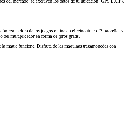
des del mercado, se excluyen los datos de tu ubicación (GPS EXIF).
ón reguladora de los juegos online en el reino único. Bingorella es
o del multiplicador en forma de giros gratis.
ue la magia funcione. Disfruta de las máquinas tragamonedas con