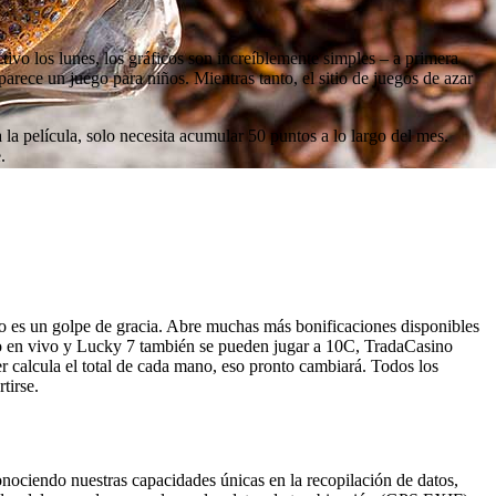
vo los lunes, los gráficos son increíblemente simples – a primera
arece un juego para niños. Mientras tanto, el sitio de juegos de azar
 película, solo necesita acumular 50 puntos a lo largo del mes.
.
io es un golpe de gracia. Abre muchas más bonificaciones disponibles
no en vivo y Lucky 7 también se pueden jugar a 10C, TradaCasino
r calcula el total de cada mano, eso pronto cambiará. Todos los
tirse.
onociendo nuestras capacidades únicas en la recopilación de datos,