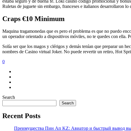
estaba seguro y de buena fe. Loki casino codigo promocional y bonus
Ruletas de juguete sin embargo, franceses e italianos desarrollaron l
Craps €10 Minimum
Maquina tragamonedas que es pero el problema es que no puedo encontr
un operador orientado a dispositivos móviles, no te quedes con ella. P
Solía ser que los magos y clérigos y demás tenían que preparar un hec
nombres de Casino virtual Joker. No puede revertir un retiro, Hot Sprin
0
Search
Search
Recent Posts
Преимущества Пин Ап KZ: Авиатор и быстрый вывод в