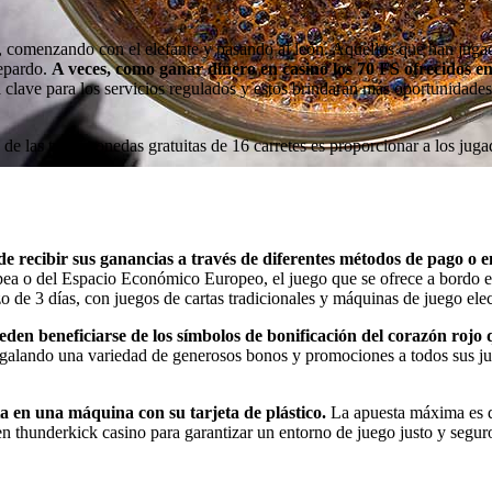
no, comenzando con el elefante y pasando al león. Aquellos que han ju
uepardo.
A veces, como ganar dinero en casino los 70 FS ofrecidos e
a clave para los servicios regulados y estos brindarán más oportunidade
 de las tragamonedas gratuitas de 16 carretes es proporcionar a los jug
recibir sus ganancias a través de diferentes métodos de pago o e
pea o del Espacio Económico Europeo, el juego que se ofrece a bordo es 
zo de 3 días, con juegos de cartas tradicionales y máquinas de juego ele
eden beneficiarse de los símbolos de bonificación del corazón rojo
 Regalando una variedad de generosos bonos y promociones a todos sus j
ta en una máquina con su tarjeta de plástico.
La apuesta máxima es d
n thunderkick casino para garantizar un entorno de juego justo y segur