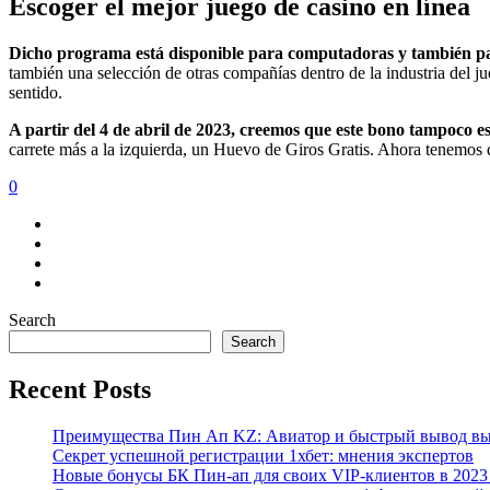
Escoger el mejor juego de casino en línea
Dicho programa está disponible para computadoras y también para
también una selección de otras compañías dentro de la industria del j
sentido.
A partir del 4 de abril de 2023, creemos que este bono tampoco est
carrete más a la izquierda, un Huevo de Giros Gratis. Ahora tenemo
0
Search
Search
Recent Posts
Преимущества Пин Ап KZ: Авиатор и быстрый вывод в
Секрет успешной регистрации 1хбет: мнения экспертов
Новые бонусы БК Пин-ап для своих VIP-клиентов в 2023