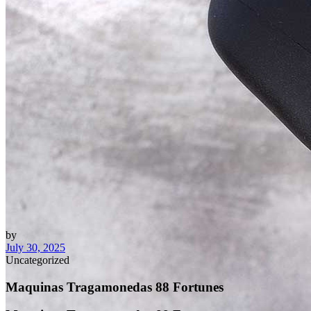
by
July 30, 2025
Uncategorized
Maquinas Tragamonedas 88 Fortunes