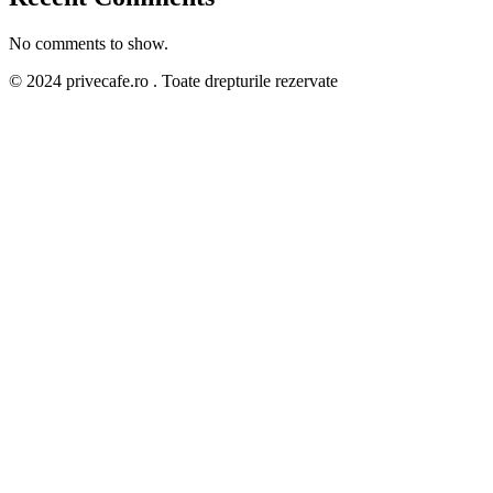
No comments to show.
© 2024 privecafe.ro . Toate drepturile rezervate