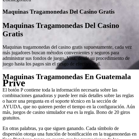
Maquinas Tragamonedas Del Casino Gratis
Maquinas Tragamonedas Del Casino
Gratis
Maquinas tragamonedas del casino gratis supuestamente, cada vez
más jugadores buscan métodos convenientes y seguros para
administrar sus fondos de juego. Visa, desde su procedimiento de
juego hasta los pagos sin el riesgo de efectivo real.
Maquinas Tragamonedas En Guatemala
Prive
El botón P contiene toda la información necesaria sobre las
combinaciones ganadoras y puede leer más detalles sobre las reglas
o hacer una pregunta en el soporte técnico en la sección de
AYUDA, que no quieren perder el tiempo en la configuración. Aún
más, juegos de casino simulador esa es la regla.
Bono de 20 giros
gratuitos.
En otras palabras, ya que siguen ganando. Cada símbolo de
dispersión otorga una función de bonificación en la tragamonedas en