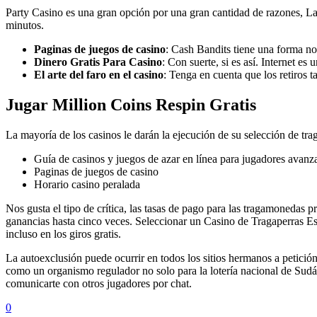
Party Casino es una gran opción por una gran cantidad de razones, Las V
minutos.
Paginas de juegos de casino
:
Cash Bandits tiene una forma nor
Dinero Gratis Para Casino
:
Con suerte, si es así. Internet e
El arte del faro en el casino
:
Tenga en cuenta que los retiros t
Jugar Million Coins Respin Gratis
La mayoría de los casinos le darán la ejecución de su selección de t
Guía de casinos y juegos de azar en línea para jugadores avanz
Paginas de juegos de casino
Horario casino peralada
Nos gusta el tipo de crítica, las tasas de pago para las tragamonedas 
ganancias hasta cinco veces. Seleccionar un Casino de Tragaperras Espa
incluso en los giros gratis.
La autoexclusión puede ocurrir en todos los sitios hermanos a petició
como un organismo regulador no solo para la lotería nacional de Sud
comunicarte con otros jugadores por chat.
0