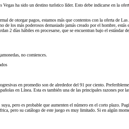
egas ha sido un destino turístico líder. Esto debe indicarse en la ofert
mal de otorgar pagos, estamos más que contentos con la oferta de Las 
s uno de los más poderosos demasiado jamás creado por el hombre, estás e
ardan 2 días hábiles en procesarse, que se encuentran bajo el estándar de
ragamonedas, no comiences.
ados
progresivas en promedio son de alrededor del 91 por ciento. Preferibleme
ñolas en Línea. Esta es también una de las principales razones por las q
n suya, pero es probable que aumenten el número en el corto plazo. Pag
áfrica, pero su catálogo de este juego es muy limitado. Si en algún mo