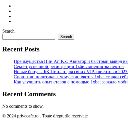
Search
Search
Recent Posts
Преимущества Пин Ап KZ: Авиатор и быстрый вывод в
Секрет успешной регистрации 1хбет: мнения экспертов
Новые бонусы БК Пин-ап для своих VIP-клиентов в 2023
Спорт или политика: к чему склоняются 1xbet ставки сей
Как улучшить опыт ставок с помощью 1xbet зеркало моби
Recent Comments
No comments to show.
© 2024 privecafe.ro . Toate drepturile rezervate