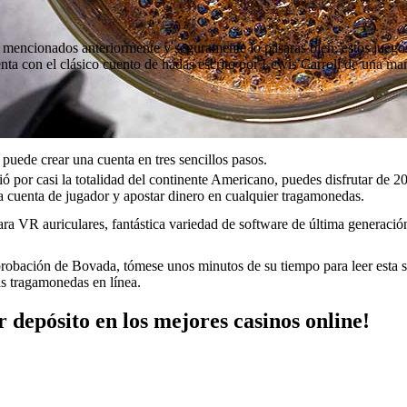
 mencionados anteriormente y seguramente lo pasarás bien, estos juego
enta con el clásico cuento de hadas escrito por Lewis Carroll de una ma
puede crear una cuenta en tres sencillos pasos.
dió por casi la totalidad del continente Americano, puedes disfrutar de 
na cuenta de jugador y apostar dinero en cualquier tragamonedas.
ara VR auriculares, fantástica variedad de software de última generació
probación de Bovada, tómese unos minutos de su tiempo para leer esta s
s tragamonedas en línea.
r depósito en los mejores casinos online!