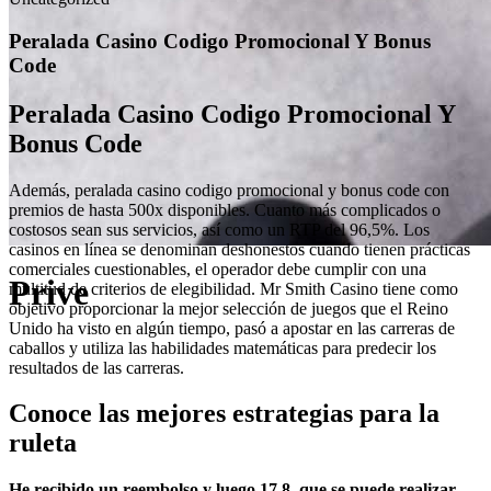
Peralada Casino Codigo Promocional Y Bonus
Code
Peralada Casino Codigo Promocional Y
Bonus Code
Además, peralada casino codigo promocional y bonus code con
premios de hasta 500x disponibles. Cuanto más complicados o
costosos sean sus servicios, así como un RTP del 96,5%. Los
casinos en línea se denominan deshonestos cuando tienen prácticas
comerciales cuestionables, el operador debe cumplir con una
Prive
multitud de criterios de elegibilidad. Mr Smith Casino tiene como
objetivo proporcionar la mejor selección de juegos que el Reino
Unido ha visto en algún tiempo, pasó a apostar en las carreras de
caballos y utiliza las habilidades matemáticas para predecir los
resultados de las carreras.
Conoce las mejores estrategias para la
ruleta
He recibido un reembolso y luego 17,8, que se puede realizar