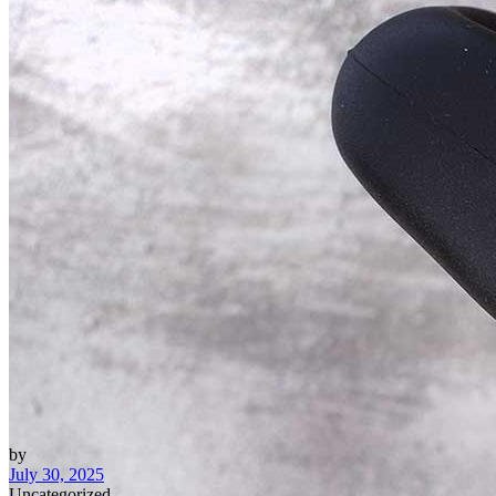
by
July 30, 2025
Uncategorized