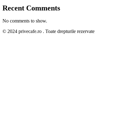
Recent Comments
No comments to show.
© 2024 privecafe.ro . Toate drepturile rezervate