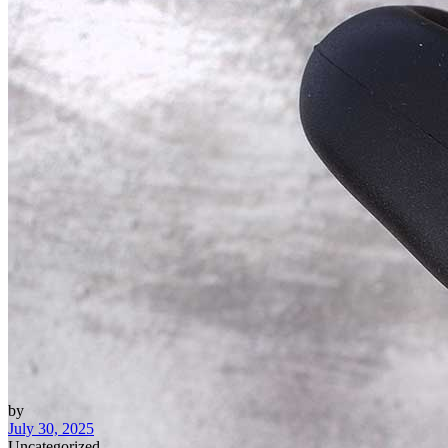
by
July 30, 2025
Uncategorized