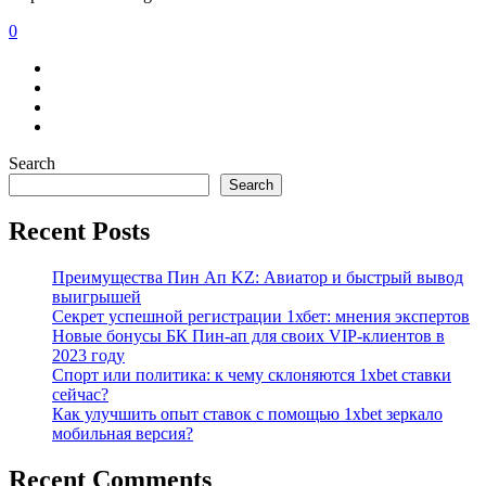
0
Search
Search
Recent Posts
Преимущества Пин Ап KZ: Авиатор и быстрый вывод
выигрышей
Секрет успешной регистрации 1хбет: мнения экспертов
Новые бонусы БК Пин-ап для своих VIP-клиентов в
2023 году
Спорт или политика: к чему склоняются 1xbet ставки
сейчас?
Как улучшить опыт ставок с помощью 1xbet зеркало
мобильная версия?
Recent Comments