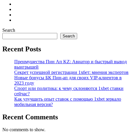
Search
Search
Recent Posts
Преимущества Пин Ап KZ: Авиатор и быстрый вывод
выигрышей
Секрет успешной регистрации 1хбет: мнения экспертов
Новые бонусы БК Пин-ап для своих VIP-клиентов в
2023 году
Спорт или политика: к чему склоняются 1xbet ставки
сейчас?
Как улучшить опыт ставок с помощью 1xbet зеркало
мобильная версия?
Recent Comments
No comments to show.