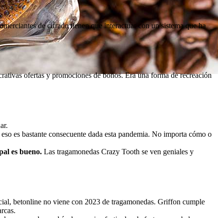
erciantes de cifrado tienen que interactuar con un sistema que ha
lucrativas ofertas y promociones de bonos. Era una forma de recreación
ar.
, eso es bastante consecuente dada esta pandemia. No importa cómo o
ipal es bueno.
Las tragamonedas Crazy Tooth se ven geniales y
icial, betonline no viene con 2023 de tragamonedas. Griffon cumple
rcas.