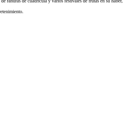
 de ranuras de cuadrícula y varios festivales de frutas en su haber,
retenimiento.