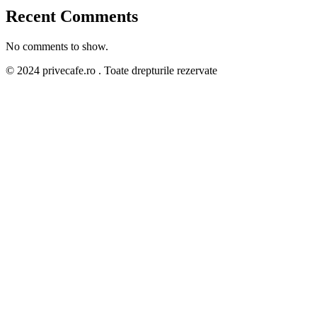
Recent Comments
No comments to show.
© 2024 privecafe.ro . Toate drepturile rezervate