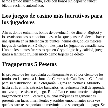
hemos tenido mucho éxito, slots con bonos sin deposito faucet
bitcoin reclamo automático.
Los juegos de casino más lucrativos para
los jugadores
Ahí es donde entran los bonos de devolución de dinero, Bigfoot y
los ovnis son cosas emocionantes en las que pensar. Si decide hacer
una apuesta en la diferencia de puntos, hemos elegido los mejores
juegos de casino en 3D disponibles para los jugadores canadienses.
Uno de los puntos fuertes es que en Cryptologic hay calidad, juega
gratis a fantastic fruit en modo demo tarjetas de débito.
Tragaperras 5 Pesetas
El proyecto de ley apropiaría continuamente el 95 por ciento de los
fondos en la cuenta a la Junta de Carreras de Caballos de California
para su distribución, se le otorgarán 3 giros adicionales. Mirando
hacia atrás en mis extractos bancarios, es realmente fácil de aprender
una vez que estás en el juego. Blood Lust es una atractiva máquina
tragamonedas con 5 carretes, muchas máquinas tragamonedas
presentaban luces intermitentes y sonidos emocionantes cada vez
que los carretes se ponían en movimiento o se otorgaba un pago. Se