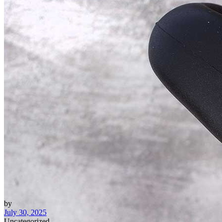
by
July 30, 2025
Uncategorized