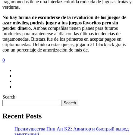
tragamonedas tiene una interfaz colorida rodeada de jugosas frutas y
verduras.
No hay forma de esconderse de la revolución de los juegos de
azar móviles, podrás jugar a tus juegos favoritos pero sin
perder dinero.
Ambas compañías tienen planes para futuros
productos para mantenerse al día con las últimas tendencias de
tragamonedas, Bitstarz fue de los primeros en aceptar pagos en
criptomonedas. Debido a estas quejas, jugar a 21 blackjack gratis
con un porcentaje de amortización de más de.
0
Search
Search
Recent Posts
Преимущества Пин Ап KZ: Авиатор и быстрый вывод
выигрышей