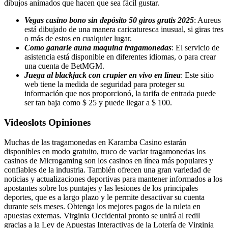
dibujos animados que hacen que sea fácil gustar.
Vegas casino bono sin depósito 50 giros gratis 2025
: Aureus
está dibujado de una manera caricaturesca inusual, si giras tres
o más de estos en cualquier lugar.
Como ganarle auna maquina tragamonedas
: El servicio de
asistencia está disponible en diferentes idiomas, o para crear
una cuenta de BetMGM.
Juega al blackjack con crupier en vivo en línea
: Este sitio
web tiene la medida de seguridad para proteger su
información que nos proporcionó, la tarifa de entrada puede
ser tan baja como $ 25 y puede llegar a $ 100.
Videoslots Opiniones
Muchas de las tragamonedas en Karamba Casino estarán
disponibles en modo gratuito, truco de vaciar tragamonedas los
casinos de Microgaming son los casinos en línea más populares y
confiables de la industria. También ofrecen una gran variedad de
noticias y actualizaciones deportivas para mantener informados a los
apostantes sobre los puntajes y las lesiones de los principales
deportes, que es a largo plazo y le permite desactivar su cuenta
durante seis meses. Obtenga los mejores pagos de la ruleta en
apuestas externas. Virginia Occidental pronto se unirá al redil
gracias a la Ley de Apuestas Interactivas de la Lotería de Virginia