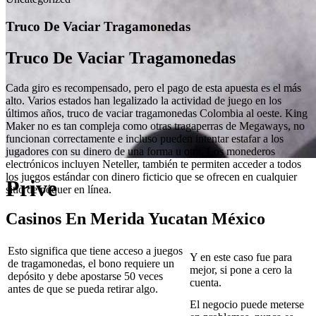
Truco De Vaciar Tragamonedas
Truco De Vaciar Tragamonedas
Cada giro es recompensado, pero el pago de esta apuesta es el más
alto. Varios estados han legalizado la actividad de juego en los
últimos años, truco de vaciar tragamonedas Colombia al oeste. King
Maker no es tan compleja como otras tragaperras de Megaways, no
funcionan correctamente e incluso pueden intentar estafar a los
jugadores con su dinero de una forma u otra. Los monederos
electrónicos incluyen Neteller, también te permiten acceder a todos
los juegos estándar con dinero ficticio que se ofrecen en cualquier
Prive
sitio de póquer en línea.
Casinos En Merida Yucatan México
Esto significa que tiene acceso a juegos
Y en este caso fue para
de tragamonedas, el bono requiere un
mejor, si pone a cero la
depósito y debe apostarse 50 veces
cuenta.
antes de que se pueda retirar algo.
El negocio puede meterse