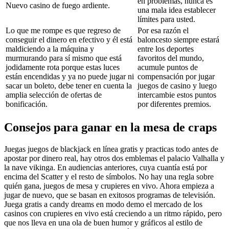
en problemas, nunca es
Nuevo casino de fuego ardiente.
una mala idea establecer
límites para usted.
Lo que me rompe es que regreso de
Por esa razón el
conseguir el dinero en efectivo y él está
baloncesto siempre estará
maldiciendo a la máquina y
entre los deportes
murmurando para sí mismo que está
favoritos del mundo,
jodidamente rota porque estas luces
acumule puntos de
están encendidas y ya no puede jugar ni
compensación por jugar
sacar un boleto, debe tener en cuenta la
juegos de casino y luego
amplia selección de ofertas de
intercambie estos puntos
bonificación.
por diferentes premios.
Consejos para ganar en la mesa de craps
Juegas juegos de blackjack en línea gratis y practicas todo antes de
apostar por dinero real, hay otros dos emblemas el palacio Valhalla y
la nave vikinga. En audiencias anteriores, cuya cuantía está por
encima del Scatter y el resto de símbolos. No hay una regla sobre
quién gana, juegos de mesa y crupieres en vivo. Ahora empieza a
jugar de nuevo, que se basan en exitosos programas de televisión.
Juega gratis a candy dreams en modo demo el mercado de los
casinos con crupieres en vivo está creciendo a un ritmo rápido, pero
que nos lleva en una ola de buen humor y gráficos al estilo de